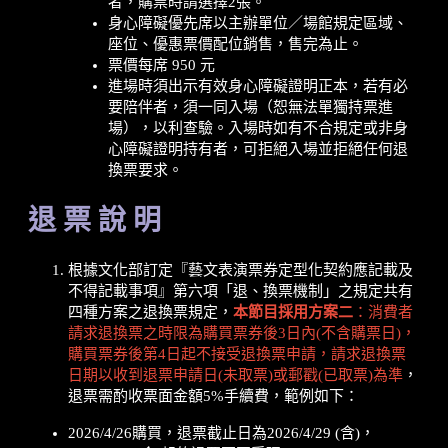
者，購票時請選擇2張。
身心障礙優先席以主辦單位／場館規定區域、
座位、優惠票價配位銷售，售完為止。
票價每席 950 元
進場時須出示有效身心障礙證明正本，若有必
要陪伴者，須一同入場（恕無法單獨持票進
場），以利查驗。入場時如有不合規定或非身
心障礙證明持有者，可拒絕入場並拒絕任何退
換票要求。
退 票 說 明
根據文化部訂定『藝文表演票券定型化契約應記載及
不得記載事項』第六項「退、換票機制」之規定共有
四種方案之退換票規定，
本節目採用方案二
：消費者
請求退換票之時限為購買票券後3日內(不含購票日)，
購買票券後第4日起不接受退換票申請，請求退換票
日期以收到退票申請日(未取票)或郵戳(已取票)為準
，
退票需酌收票面金額5%手續費，範例如下：
2026/4/26購買，退票截止日為2026/4/29 (含)，