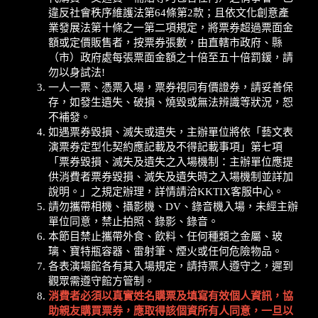
違反社會秩序維護法第64條第2款；且依文化創意產
業發展法第十條之一第二項規定，將票券超過票面金
額或定價販售者，按票券張數，由直轄市政府、縣
（市）政府處每張票面金額之十倍至五十倍罰鍰，請
勿以身試法!
一人一票、憑票入場，票券視同有價證券，請妥善保
存，如發生遺失、破損、燒毀或無法辨識等狀況，恕
不補發。
如遇票券毀損、滅失或遺失，主辦單位將依「藝文表
演票券定型化契約應記載及不得記載事項」第七項
「票券毀損、滅失及遺失之入場機制：主辦單位應提
供消費者票券毀損、滅失及遺失時之入場機制並詳加
說明。」之規定辦理，詳情請洽KKTIX客服中心。
請勿攜帶相機、攝影機、DV、錄音機入場，未經主辦
單位同意，禁止拍照、錄影、錄音。
本節目禁止攜帶外食、飲料、任何種類之金屬、玻
璃、寶特瓶容器、雷射筆、煙火或任何危險物品。
各表演場館各有其入場規定，請持票人遵守之，遲到
觀眾需遵守館方管制。
消費者必須以真實姓名購票及填寫有效個人資訊，協
助親友購買票券，應取得該個資所有人同意，一旦以