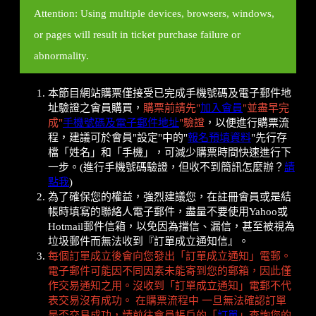
Attention: Using multiple devices, browsers, windows,
or pages will result in ticket purchase failure or
abnormality.
本節目網站購票僅接受已完成手機號碼及電子郵件地
址驗證之會員購買，
購票前請先"
加入會員
"並盡早完
成"
手機號碼及電子郵件地址
"驗證
，以便進行購票流
程，建議可於會員"設定"中的"
報名預填資料
"先行存
檔「姓名」和「手機」，可減少購票時間快速進行下
一步。(進行手機號碼驗證，但收不到簡訊怎麼辦？
請
點我
)
為了確保您的權益，強烈建議您，在註冊會員或是結
帳時填寫的聯絡人電子郵件，盡量不要使用Yahoo或
Hotmail郵件信箱，以免因為擋信、漏信，甚至被視為
垃圾郵件而無法收到『訂單成立通知信』。
每個訂單成立後會向您發出「訂單成立通知」電郵。
電子郵件可能因不同因素未能寄到您的郵箱，因此僅
作交易通知之用。沒收到「訂單成立通知」電郵不代
表交易沒有成功。 在購票流程中 一旦無法確認訂單
是否交易成功，請前往會員帳戶的「
訂單
」查詢您的