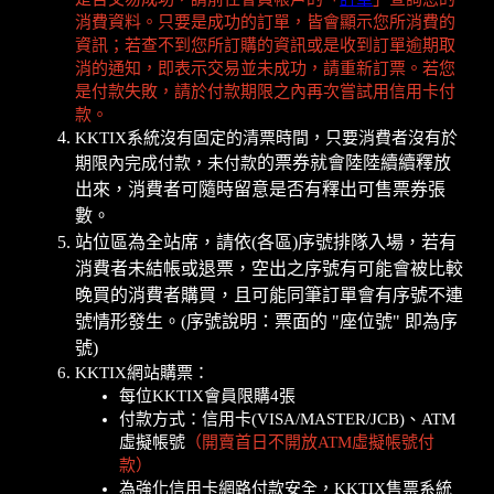
消費資料。只要是成功的訂單，皆會顯示您所消費的
資訊；若查不到您所訂購的資訊或是收到訂單逾期取
消的通知，即表示交易並未成功，請重新訂票。若您
是付款失敗，請於付款期限之內再次嘗試用信用卡付
款。
KKTIX系統沒有固定的清票時間，只要消費者沒有於
的票券就會陸陸續續釋放
期限內完成付款，未付款
出來，消費者可隨時留意是否有釋出可售票券張
數。
站位區為全站席，請依(各區)序號排隊入場，若有
消費者未結帳或退票，空出之序號有可能會被比較
晚買的消費者購買，且可能同筆訂單會有序號不連
號情形發生。(序號說明：票面的 "座位號" 即為序
號)
KKTIX網站購票：
每位KKTIX會員限購4張
付款方式：信用卡(VISA/MASTER/JCB)、ATM
虛擬帳號
（開賣首日不開放ATM虛擬帳號付
款）
為強化信用卡網路付款安全，KKTIX售票系統