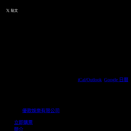
【高雄場】Shing02 × OMA ×
Spin Master A-1 LUV (SIC)
HEXALOGY：2026 Asia Tour
in Kaohsiung
2026/06/28(周日) 19:00(+0800)
(
iCal/Outlook
,
Google 日曆
)
高雄後台 Backstage Live / 高雄市苓雅區海邊路15-3號
優歌娛樂有限公司
主辦單位
優歌娛樂有限公司
立即購票
簡介