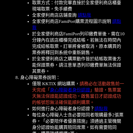
取票方式：付款完畢直接於全家便利商店櫃臺
現場取票，免手續費
全家便利商店店鋪查詢
請點我
全家便利商店FamiPort購票流程圖示說明
請點
我
於全家便利商店FamiPort列印繳費單後，需在10
分鐘內在該店櫃檯完成結帳，若無法在時間內
完成結帳取票，訂單將會被取消，原本購買的
票券將釋回到系統中重新銷售。
於全家便利商店之購票動作皆於結帳取票後方
能保證票券，請注意單憑列印繳費單無法保證
其票券。
身心障礙票券說明：
僅限 KKTIX 網站購票，
請務必在活動啟售前一
天完成「
身心障礙者身份認證
」驗證，售票當
天無法保證能認證成功，啟售當日才認證成功
的帳號恕無法確保能順利購票。
如何進行身心障礙者身份認證？
請點我
每位身心障礙人士含必要陪同者限購最多2張票
券，「必要陪伴者優惠措施」須通過主管機關
身分認證始能購買陪同席票，如有需要陪同