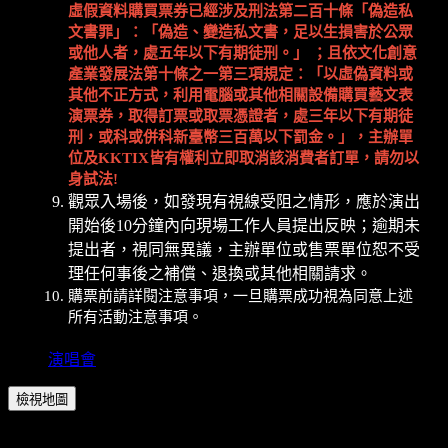
虛假資料購買票券已經涉及刑法第二百十條「偽造私
文書罪」：「偽造、變造私文書，足以生損害於公眾
或他人者，處五年以下有期徒刑。」
；且依文化創意
產業發展法第十條之一第三項規定：「以虛偽資料或
其他不正方式，利用電腦或其他相關設備購買藝文表
演票券，取得訂票或取票憑證者，處三年以下有期徒
刑，或科或併科新臺幣三百萬以下罰金。」，主辦單
位及
KKTIX
皆有權利立即取消該消費者訂單，請勿以
身試法
!
觀眾入場後，如發現有視線受阻之情形，應於演出
開始後10分鐘內向現場工作人員提出反映；逾期未
提出者，視同無異議，主辦單位或售票單位恕不受
理任何事後之補償、退換或其他相關請求。
購票前請詳閱注意事項，一旦購票成功視為同意上述
所有活動注意事項。
演唱會
檢視地圖