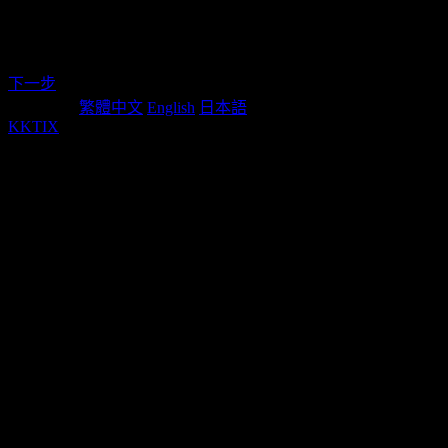
愛心
2026/04/26 13:00(+0800)
~
2026/06/28
TWD$
950
票
19:00(+0800)
下一步
Language:
繁體中文
English
日本語
KKTIX