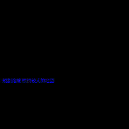
高雄後台 Backstage Live / 高雄市苓雅區海邊路15-3號
規劃路線
檢視較大的地圖
活動票券
票種
販售時間
售價
2026/04/26 13:00(+0800)
~
2026/06/28
全票
TWD$
1,980
19:00(+0800)